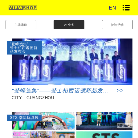
EN
主场承建
V+业务
特装活动
"登峰造集"——
登士柏西诺德新
品发布会
"登峰造集"——登士柏西诺德新品发布
>>
CITY : GUANGZHOU
会
STS 潮流玩具展